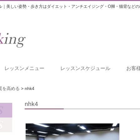
ル｜美しい姿勢・歩き方はダイエット・アンチエイジング・O脚・猫背などの
レッスンメニュー
レッスンスケジュール
お客
質を高める
>
nhk4
nhk4