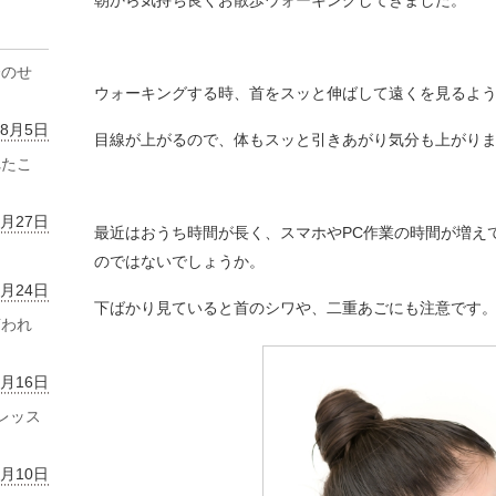
朝から気持ち良くお散歩ウォーキングしてきました。
齢のせ
ウォーキングする時、首をスッと伸ばして遠くを見るよ
年8月5日
目線が上がるので、体もスッと引きあがり気分も上がり
れたこ
7月27日
最近はおうち時間が長く、スマホやPC作業の時間が増え
のではないでしょうか。
7月24日
下ばかり見ていると首のシワや、二重あごにも注意です
言われ
7月16日
レッス
7月10日