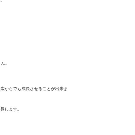
す。
せん。
何歳からでも成長させることが出来ま
成長します。