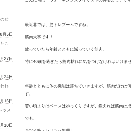
こんにちは ウォーキングスタイリストの仲妻よし子で
齢のせ
最近巷では、筋トレブームですね。
年8月5日
筋肉大事です！
れたこ
放っていたら年齢とともに減っていく筋肉。
7月27日
特に40歳を過ぎたら筋肉枯れに気をつけなければいけま
7月24日
言われ
年齢とともに体の機能は落ちていきますが、筋肉だけは
す。
7月16日
若い頃よりはペースはゆっくりですが、鍛えれば筋肉は
レッス
でも、
7月10日
キツイ筋トレはもう無理！