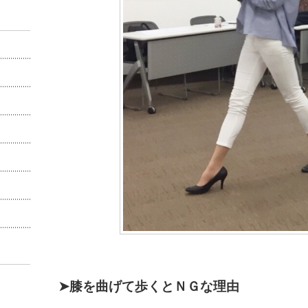
➤膝を曲げて歩くとＮＧな理由