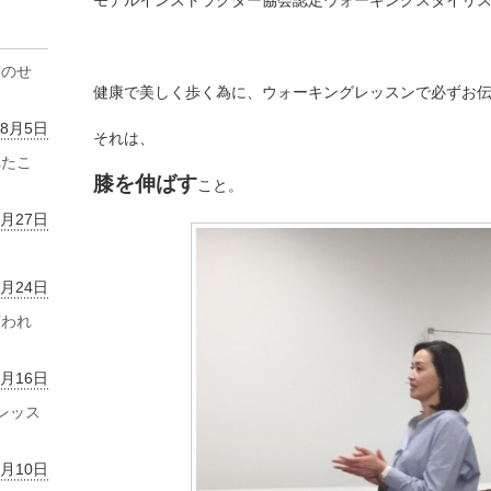
モデルインストラクター協会認定ウォーキングスタイリ
齢のせ
健康で美しく歩く為に、ウォーキングレッスンで必ずお
年8月5日
それは、
れたこ
膝を伸ばす
こと。
7月27日
7月24日
言われ
7月16日
レッス
7月10日