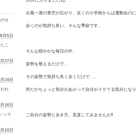
10月に入りましたね。
台風一過の青空が広がり、近くの小学校からは運動会の
齢のせ
歩くのが気持ち良い、そんな季節です。
年8月5日
れたこ
そんな穏やかな毎日の中、
7月27日
姿勢を整えるだけで…
その姿勢で気持ち良く歩くだけで…、
7月24日
言われ
何だかちょっと気分があがって自分がイケてる気分にな
7月16日
レッス
ご自分の姿勢と歩き方、見直してみませんか⁈
7月10日