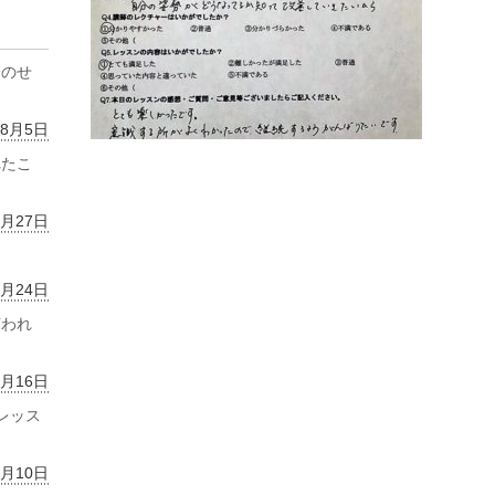
齢のせ
年8月5日
れたこ
7月27日
7月24日
言われ
7月16日
レッス
7月10日