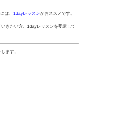
方には、
1dayレッスン
がおススメです。
いきたい方、1dayレッスンを受講して
。
介します。