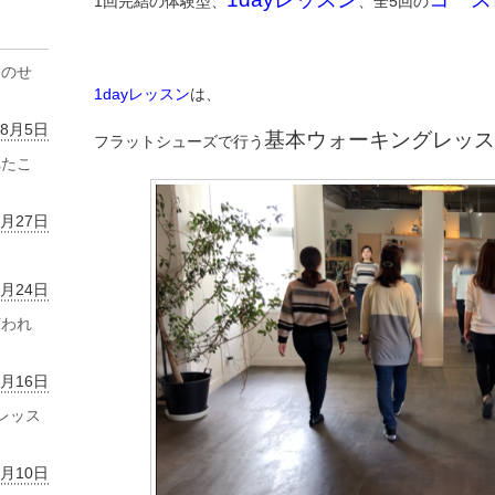
1回完結の体験型、
、全5回の
齢のせ
1dayレッスン
は、
年8月5日
基本ウォーキングレッス
フラットシューズで行う
れたこ
7月27日
7月24日
言われ
7月16日
レッス
7月10日