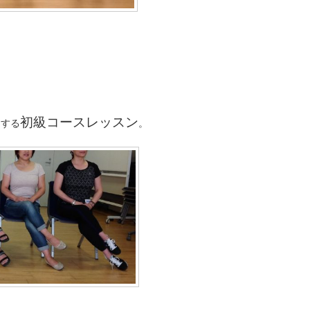
初級コースレッスン
ーする
。