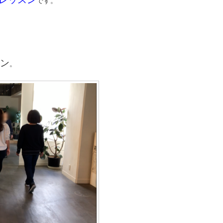
です。
ン
。