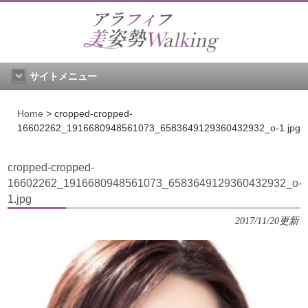
サイトメニュー
Home
>
cropped-cropped-
16602262_1916680948561073_6583649129360432932_o-1.jpg
cropped-cropped-
16602262_1916680948561073_6583649129360432932_o-
1.jpg
2017/11/20更新