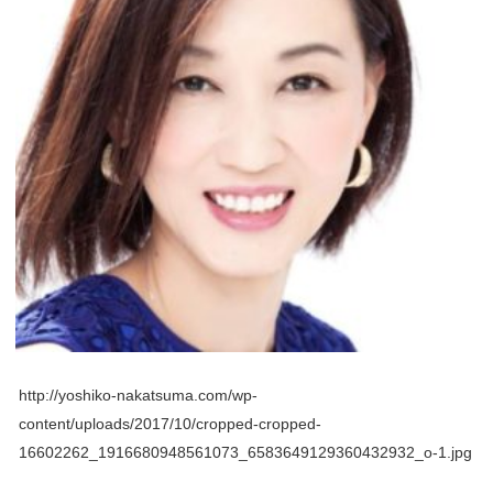
http://yoshiko-nakatsuma.com/wp-
content/uploads/2017/10/cropped-cropped-
16602262_1916680948561073_6583649129360432932_o-1.jpg