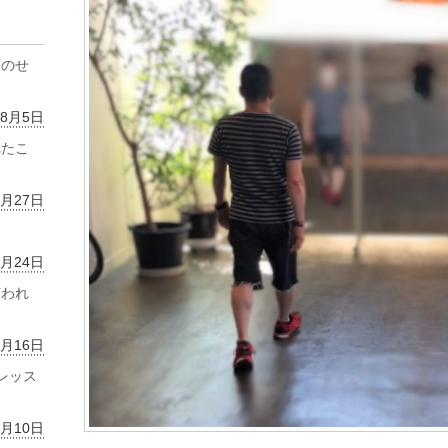
齢のせ
年8月5日
れたこ
7月27日
7月24日
言われ
7月16日
レッス
7月10日