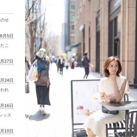
齢のせ
年8月5日
れたこ
7月27日
7月24日
言われ
7月16日
レッス
7月10日