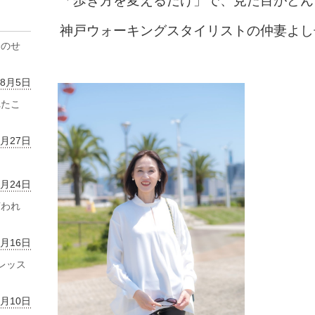
「歩き方を変えるだけ」で、見た目がどん
神戸ウォーキングスタイリストの仲妻よし
齢のせ
年8月5日
れたこ
7月27日
7月24日
言われ
7月16日
レッス
7月10日