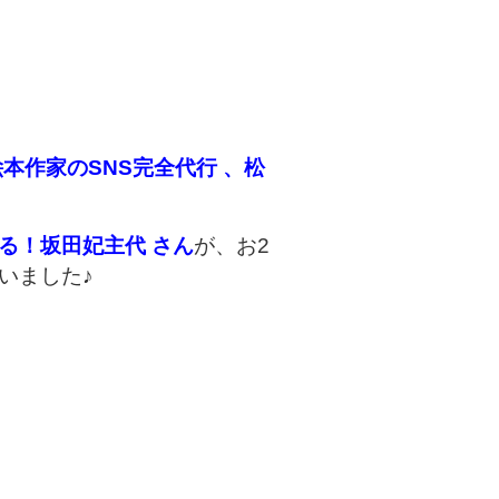
本作家のSNS完全代行 、松
る！坂田妃主代 さん
が、お2
いました♪