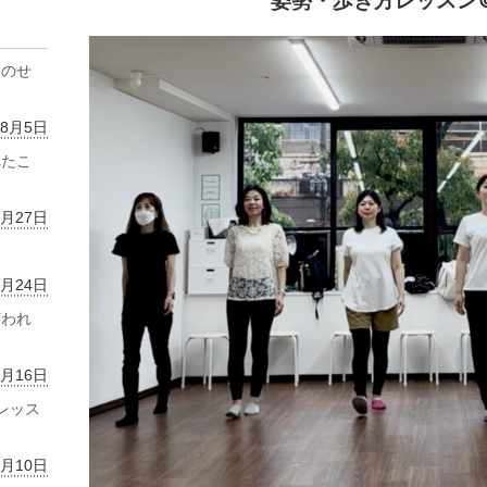
姿勢・歩き方レッスン
齢のせ
年8月5日
れたこ
7月27日
7月24日
言われ
7月16日
レッス
7月10日